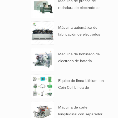
Máquina de prensa de
electrodos
rodadura de electrodo de
alta precisión para 4680
Tabla de batería
Máquina automática de
fabricación de electrodos
de cátodo de batería de
litio
Máquina de bobinado de
electrodo de batería
automática para 4680
Tabla de batería
Equipo de línea Lithium Ion
Coin Cell Línea de
laboratorio para batería I +
D
Máquina de corte
longitudinal con separador