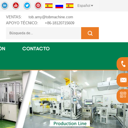
Español
VENTAS:
tob.amy@tobmachine.com
APOYO TÉCNICO:
+86-18120715609
ÓN
CONTACTO