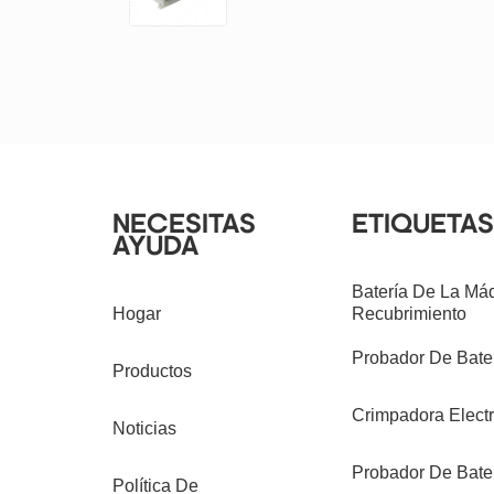
de batería y película
laminada de aluminio con
batería de litio
NECESITAS
ETIQUETAS
AYUDA
Batería De La Má
Hogar
Recubrimiento
Probador De Bater
Productos
Crimpadora Electr
Noticias
Probador De Bate
Política De