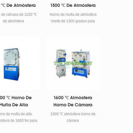
enimiento del vacío.
0 ℃ De Atmósfera
1300 ℃ De Atmósfera
Inerte
 de cámara de 1100 ℃
Horno de mufla de atmósfera
de atmósfera
inerte de 1300 grados para
materiales en polvo
sinterización de atmósfera
especificaciones El horno de
mufla de atmósfera inerte
tob-kbf13q adopta carburo
de silicio como elemento
calefactor. Se instalan
controladores de
temperatura programables
de 40 segmentos con 6
grupos de ajuste pid. Este
00 ℃ Horno De
1600 ℃ Atmósfera
horno de mufla atmosférico
Mufla De Alta
Horno De Cámara
es el equipo de laboratorio
Temperatura
ideal para universidades,
no de mufla de alta
1600 ℃ atmósfera horno de
institutos de investigación,
atura de 1600 for para
cámara
empresas industriales y
ización en atmósfera de
mineras para sinterizar y