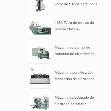
vacío de 5 litros para lodos
de baterías de alta
viscosidad.
4680 Tabla de células de
batería Slot Die
Revestimiento Máquina de
recubrimiento de
Máquina de prensa de
electrodos
rodadura de electrodo de
alta precisión para 4680
Tabla de batería
Máquina automática de
fabricación de electrodos
de cátodo de batería de
litio
Máquina de bobinado de
electrodo de batería
automática para 4680