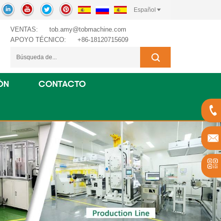
Español
VENTAS:
tob.amy@tobmachine.com
APOYO TÉCNICO:
+86-18120715609
ÓN
CONTACTO