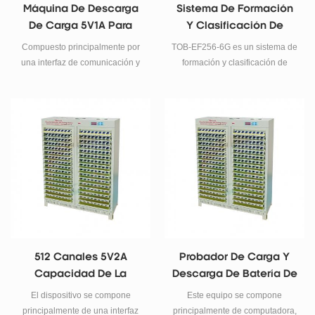
Máquina De Descarga
Sistema De Formación
De Carga 5V1A Para
Y Clasificación De
Formación Y
Baterías Con
Compuesto principalmente por
TOB-EF256-6G es un sistema de
Clasificación De
Retroalimentación De
una interfaz de comunicación y
formación y clasificación de
Células De Bolsa
Energía | TOB-EF256-6G
un gabinete de detección de
energía con retroalimentación
batería. El gabinete de prueba
de 256 canales para celdas tipo
de batería se compone de una
bolsa: 5 V/6 A por canal,
abrazadera de batería y un
precisión de corriente de ±0,05
cuerpo de placa para colocar el
%, potencia bidireccional CA-
accesorio, una fuente de voltaje
CC/CC-CA, Ethernet/RS485,
constante de corriente
sujeción automática.
constante, un circuito de control
Especificaciones y soporte de
de registro, un circuito de
integración.
muestreo, una
microcomputadora de un solo
chip y un panel de control.
512 Canales 5V2A
Probador De Carga Y
Capacidad De La
Descarga De Batería De
Batería Probador De La
256 Canales 5V5A Para
El dispositivo se compone
Este equipo se compone
Batería De Polímero De
Celda De Bolsa
principalmente de una interfaz
principalmente de computadora,