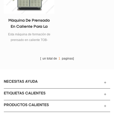
Máquina De Prensado
En Caliente Para La
Formación De Células
Esta máquina de formación de
En Bolsas De Litio
prensado en caliente TOB-
L16CH-5V6A se utiliza
principalmente para la formación
de celdas de bolsas de iones de
[ un total de
1
paginas]
litio en estado de prensado en
caliente.
NECESITAS AYUDA
ETIQUETAS CALIENTES
PRODUCTOS CALIENTES