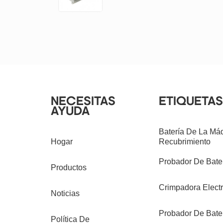
de batería y película
laminada de aluminio con
batería de litio
NECESITAS
ETIQUETAS
AYUDA
Batería De La Má
Hogar
Recubrimiento
Probador De Bater
Productos
Crimpadora Electr
Noticias
Probador De Bate
Política De