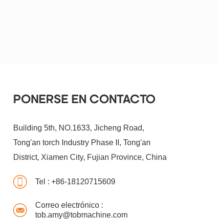
teléfono: +86181 2071 5609
PONERSE EN CONTACTO
Building 5th, NO.1633, Jicheng Road,
Tong'an torch Industry Phase II, Tong'an
District, Xiamen City, Fujian Province, China
Tel :
+86-18120715609
Correo electrónico :
tob.amy@tobmachine.com