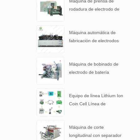
Máquina de prensa de
electrodos
rodadura de electrodo de
alta precisión para 4680
Tabla de batería
Máquina automática de
fabricación de electrodos
de cátodo de batería de
litio
Máquina de bobinado de
electrodo de batería
automática para 4680
Tabla de batería
Equipo de línea Lithium Ion
Coin Cell Línea de
laboratorio para batería I +
D
Máquina de corte
longitudinal con separador