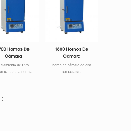
calefacción Varilla de
teriales en polvo e
temperatura de 40
molibdeno de silicio tipo
investigación de
programas, gatillo de cambio
1700 modo de control de
erización de cerámica.
de fase eléctrico, control de
temperatura Control de
tiristores, cámara del horno
temperatura temperature
con material de fibra de
.yudian 30 secciones solo
alúmina policristalina, doble
pueden usar la regulación de
capa entre la carcasa del
700 Hornos De
1800 Hornos De
temperatura pid. 二 .fp93
horno está equipado con aire
control de temperatura (de
Cámara
Cámara
Sistema de enfriamiento,
Japón) (reemplace los
para subir y bajar la
islamiento de fibra
horno de cámara de alta
instrumentos importados, por
temperatura rápidamente.
ámica de alta pureza
temperatura
una tarifa adicional) El
(hasta 1000 ℃ en 20
o de energía del 30% y
control de temperatura del
minutos)
 más ligero alrededor
programa de 1,40 secciones
l 30% que el horno
se puede dividir en 4,2,1
uo). Carcasa de acero
s]
programas grupales, si el
de doble capa con
programa se divide en cuatro
amiento por ventilador,
grupos, cada segmento del
asegurar la superficie
programa 10, 2,6 grupo de
orno por debajo de 50 °
control pid, temperatura baja,
rta de horno de sellado