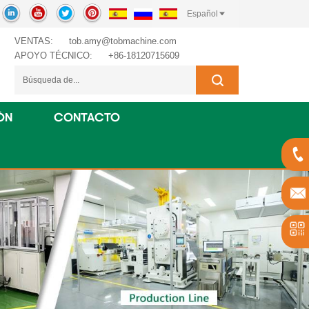
Español
VENTAS:
tob.amy@tobmachine.com
APOYO TÉCNICO:
+86-18120715609
ÓN
CONTACTO