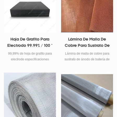
electrolítica.
Hoja De Grafito Para
Lámina De Malla De
Electrodo 99.99% / 100 *
Cobre Para Sustrato De
50 * 2 Mm
Ánodo De Batería De
99,99% de hoja de grafito para
Lámina de malla de cobre para
Litio Wdth200mm
electrodo especificaciones
sustrato de ánodo de batería de
Embalaje: 5 unids / bolsa
litio de 200 mm
producto: hoja de grafito Talla
100 * 50 * 2 mm pureza 99,99%
otra lista de tamaños: 100 * 50 *
2 mm 200 * 100 * 5 mm 200 *
100 * 10 mm 200 * 150 * 3 mm
200 * 150 * 5 mm 200 * 150 * 10
mm 250 * 200 * 10 mm 300 *
200 * 2 mm 300 * 200 * 3 mm
300 * 200 * 4 mm 300 * 200 * 5