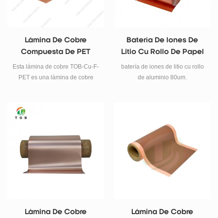
Lámina De Cobre
Batería De Iones De
Compuesta De PET
Litio Cu Rollo De Papel
(CU+PET+CU)
80um
Esta lámina de cobre TOB-Cu-F-
batería de iones de litio cu rollo
PET es una lámina de cobre
de aluminio 80um.
compuesta de PET de doble
cara (CU+PET+CU). Grosor: 6,5
μm. Ancho: 280 mm. Largo:
50m/rollo.
Lámina De Cobre
Lámina De Cobre