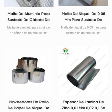
mm 300 * 200 * 6 mm 300 * 200
* 8 mm 300 * 200 * 10 mm 300 *
Malla De Aluminio Para
Malla De Níquel De 0.05
200 * 15 mm 400 * 200 * 10 mm
Sustrato De Cátodo De
Mm Para Sustrato De
400 * 400 * 5 mm 400 * 400 * 10
Batería De Litio 50um
Batería De Litio
mm 300 * 200 * 20 mm 300 *
Malla de aluminio para sustrato
Malla de níquel de 0.05 mm para
200 * 30 mm 300 * 200 * 40 mm
de cátodo de batería de litio
sustrato de batería de litio.
100 * 50 * 3 mm 100 * 50 * 5 mm
50um.
100 * 50 * 10 mm 100 * 100 * 1
mm 100 * 100 * 2 mm 100 * 100
* 3 mm 100 * 100 * 4 mm 100 *
100 * 5 mm 100 * 100 * 6 mm
100 * 100 * 8 mm 100 * 100 * 10
mm 100 * 100 * 15 mm 100 *
100 * 20 mm 100 * 100 * 25 mm
100 * 100 * 30 mm 100 * 100 *
35 mm 100 * 100 * 40 mm 100 *
100 * 45 mm 100 * 100 * 50 mm
pantalla del producto correo
Proveedores De Rollo
Espesor De Lámina De
electrónico
De Papel De Níquel De
Zinc 0,01 Mm 0,02 0,1 Se
:tob.amy@tobmachine.com