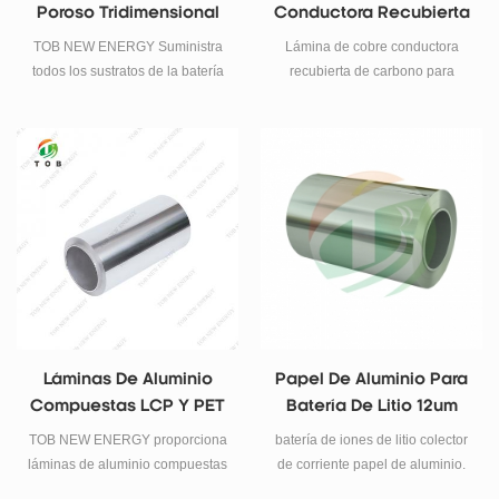
Poroso Tridimensional
Conductora Recubierta
Para Batería De Iones
De Carbono Para
TOB NEW ENERGY Suministra
Lámina de cobre conductora
De Litio
Sustrato De Ánodo De
todos los sustratos de la batería
recubierta de carbono para
Batería
de iones de litio: lámina de
electrodo de ánodo de batería
cobre, lámina de cobre poroso
de litio.
tridimensional, lámina de
aluminio, lámina de aluminio
poroso, lámina de grafito, etc.
Láminas De Aluminio
Papel De Aluminio Para
Compuestas LCP Y PET
Batería De Litio 12um
TOB NEW ENERGY proporciona
batería de iones de litio colector
láminas de aluminio compuestas
de corriente papel de aluminio.
PET y LCP para la investigación