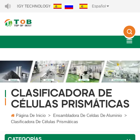
EW ENERGY TECHNOLOGY CO., LTD..
Español
CLASIFICADORA DE
CÉLULAS PRISMÁTICAS
Página De Inicio
>
Ensambladora De Celdas De Aluminio
>
Clasificadora De Células Prismáticas
CATEGORÍAS