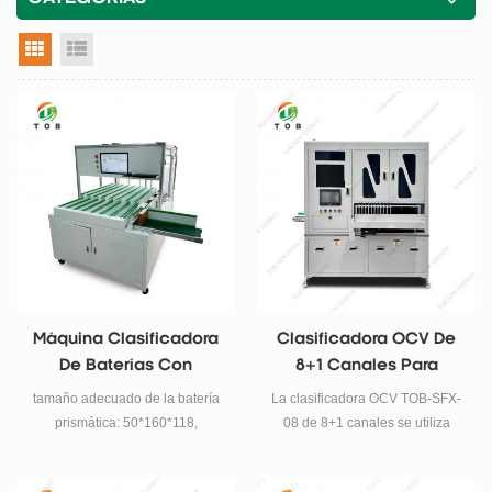
vista en cuadrícula
vista de la lista
Máquina Clasificadora
Clasificadora OCV De
De Baterías Con
8+1 Canales Para
Clasificador De Celdas
Celdas Prismáticas
tamaño adecuado de la batería
La clasificadora OCV TOB-SFX-
Prismáticas
prismática: 50*160*118,
08 de 8+1 canales se utiliza
36*130*200, 30*130*200.
para escanear códigos de
celdas prismáticas, probar