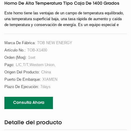
Horno De Alta Temperatura Tipo Caja De 1400 Grados
Este horno tiene las ventajas de un campo de temperatura equilibrado,
una temperatura superficial baja, una tasa rápida de aumento y caída
de temperatura y conservación de energía. Es un equipo especial e
ideal desarrollado para sinterización, recocido, fusión y análisis a alta
temperatura en universidades, instituciones de investigación y
empresas industriales y mineras.
Marca De Fábrica:
TOB NEW ENERGY
Artículo No.:
TOB-X1400
Orden (moq):
1set
Pago:
L/C,T/T,Western Union,
Origen Del Producto:
China
Puerto De Embarque:
XIAMEN
Plazo De Ejecución:
7days
Consulta Ahora
Detalle del producto