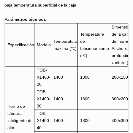
baja temperatura superficial de la caja.
Parámetros técnicos
Dimension
Temperatura
de la cáma
Temperatura
de
del horno
Especificación
Modelo
máxima (℃)
funcionamiento
Ancho x
(℃)
profundida
x altura (m
TOB-
X1400-
1400
1300
200x150x1
20
TOB-
X1400-
1400
1300
300x200x2
30
Horno de
cámara
TOB-
inteligente de
X1400-
1400
1300
400x300x3
alta
40