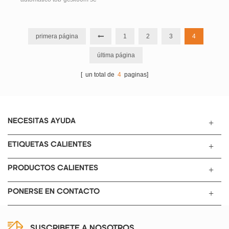
utiliza para el ranurado
automático de la carcasa del
supercondensador, lo que hace
primera página
1
2
3
4
que la carcasa convexa anular
última página
del capacitor, el lugar de sellado
conveniente y aumente el área
[ un total de
4
paginas]
de contacto. Al mismo tiempo,
carcasa convergente,
conveniente para el próximo
sellado.
NECESITAS AYUDA
ETIQUETAS CALIENTES
PRODUCTOS CALIENTES
PONERSE EN CONTACTO