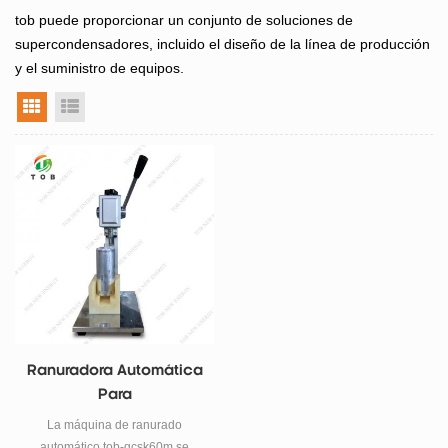
tob puede proporcionar un conjunto de soluciones de
supercondensadores, incluido el diseño de la línea de producción
y el suministro de equipos.
vista en cuadrícula
vista de la lista
Ranuradora Automática
Para
Supercondensador
La máquina de ranurado
automático tob-gcsk60m se