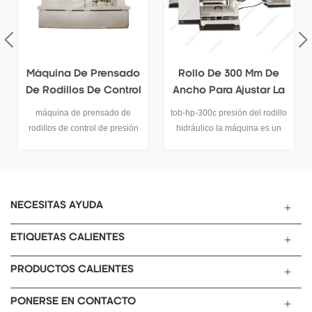
Rollo De 300 Mm De
Máquina De Prensado
Ancho Para Ajustar La
En Caliente De 100 *
Presión De La
200 Mm
tob-hp-300c presión del rodillo
tob-gyj-100c máquina de
Máquina De
hidráulico la máquina es un
prensa de rollo de laboratorio
Laminación
sistema automático de
es una precisión compacta
prensado de electrodo de
máquina de prensado en
batería con control de presión
caliente . Tiene rodillos dobles
digital de precisión. La presión
de 100 mm de diámetro. x 200
se puede ajustar fácilmente
mm de ancho y micrómetro de
NECESITAS AYUDA
mediante la pantalla táctil. Su
doble grado.
mayor ancho de prensa de
ETIQUETAS CALIENTES
rodillos es de 300 mm.
PRODUCTOS CALIENTES
PONERSE EN CONTACTO