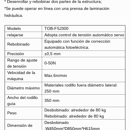
* Desenrollar y rebobinar dos partes de la estructura;
*Se puede operar en línea con una prensa de laminación
hidráulica.
Modelo
TOB-FSJ300
relajarse
Adopta control de tensión automático servo
Equipado con función de corrección
Rebobinado
automática fotoeléctrica.
Precisión
±0,5 mm
Rango de ajuste
0-50N
de tensión
Velocidad de la
Máx.6m/min
máquina
Materiales rodillo fuera diámetro lateral:
Diámetro máximo
250 mm
Ancho del rodillo
350 mm
guía
Desbobinado: alrededor de 80 kg
Peso
Rebobinado: alrededor de 80 kg
Desbobinado
Dimensión de
:W450mm*D850mm*H615mm