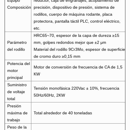
Equipo
reductor, caja de engranajes, acoplamiento de
Composición
precisión, dispositivo de presión, sistema de
rodillos, cuerpo de máquina rodante, placa
protectora, pantalla táctil PLC, control eléctrico,
etc.
HRC65~70, espesor de la capa de dureza ≥15
Parámetro
mm, golpes redondos mejor que ±2 μm
del rodillo
Material del rodillo 9Cr3Mo, espesor de superficie
de cromo duro ≥0,15 mm
Potencia del
Motor de conversión de frecuencia de CA de 1,5
motor
KW
principal
Suministro
Tensión monofásica 220Vac ± 10%, frecuencia
de voltaje
50Hz/60Hz, 2KW
total
Presión
máxima de
Total alrededor de 40 toneladas
trabajo
Peso de la