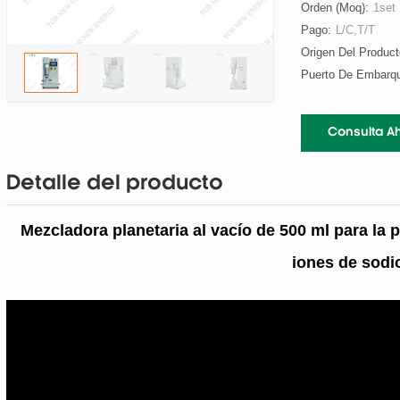
Orden (moq):
1set
Pago:
L/C,T/T
Origen Del Product
Puerto De Embarq
Consulta A
Detalle del producto
Mezcladora planetaria al vacío de 500 ml para la 
iones de sodi