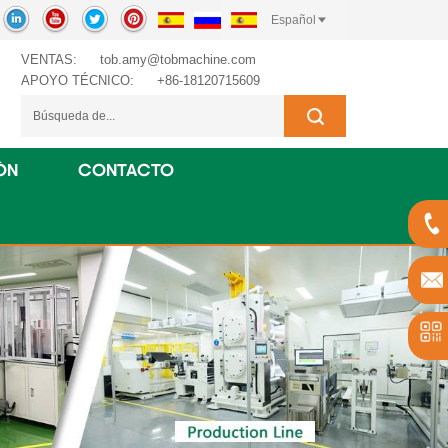
Español
VENTAS:
tob.amy@tobmachine.com
APOYO TÉCNICO:
+86-18120715609
ÓN
CONTACTO