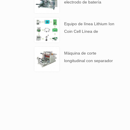
electrodo de batería
automática para 4680
Tabla de batería
Equipo de línea Lithium Ion
Coin Cell Línea de
laboratorio para batería I +
D
Máquina de corte
longitudinal con separador
de batería y película
laminada de aluminio con
batería de litio