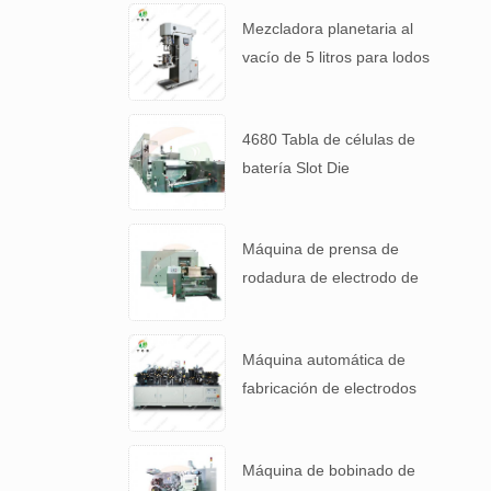
Mezcladora planetaria al
vacío de 5 litros para lodos
de baterías de alta
viscosidad.
4680 Tabla de células de
batería Slot Die
Revestimiento Máquina de
recubrimiento de
Máquina de prensa de
electrodos
rodadura de electrodo de
alta precisión para 4680
Tabla de batería
Máquina automática de
fabricación de electrodos
de cátodo de batería de
litio
Máquina de bobinado de