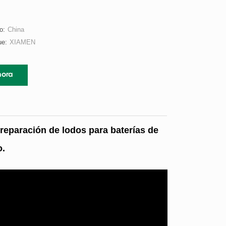
o:
China
ue:
XIAMEN
hora
preparación de lodos para baterías de
o.