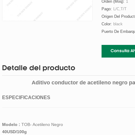
Orden (moq):
1
Pago:
L/C,T/T
Origen Del Product
Color:
black
Puerto De Embarq
Consulta A
Detalle del producto
Aditivo conductor de acetileno negro par
ESPECIFICACIONES
Modelo :
TOB- Acetileno Negro
40USD/100g