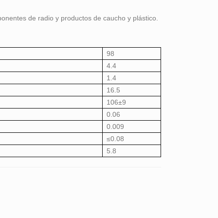
onentes de radio y productos de caucho y plástico.
98
4.4
1.4
16.5
106±9
0.06
0.009
≤0.08
5.8