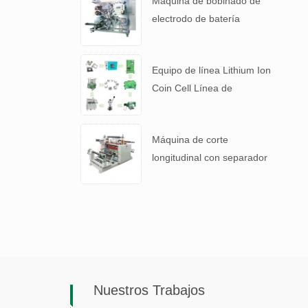
Máquina de bobinado de
electrodo de batería
automática para 4680
Tabla de batería
Equipo de línea Lithium Ion
Coin Cell Línea de
laboratorio para batería I +
D
Máquina de corte
longitudinal con separador
de batería y película
laminada de aluminio con
batería de litio
Nuestros Trabajos