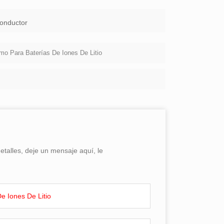
onductor
o Para Baterías De Iones De Litio
talles, deje un mensaje aquí, le
e Iones De Litio