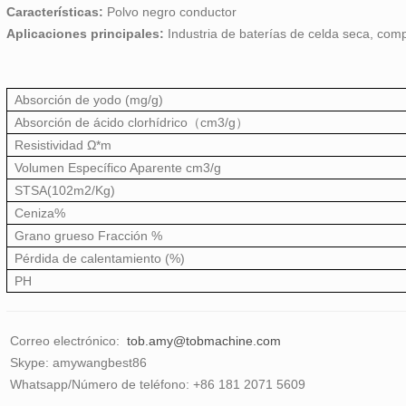
Características:
Polvo negro conductor
Aplicaciones principales:
Industria de baterías de celda seca, comp
Absorción de yodo (mg/g)
Absorción de ácido clorhídrico（cm3/g）
Resistividad Ω*m
Volumen Específico Aparente cm3/g
STSA(102m2/Kg)
Ceniza%
Grano grueso Fracción %
Pérdida de calentamiento (%)
PH
Correo electrónico:
tob.amy@tobmachine.com
Skype: amywangbest86
Whatsapp/Número de teléfono: +86 181 2071 5609