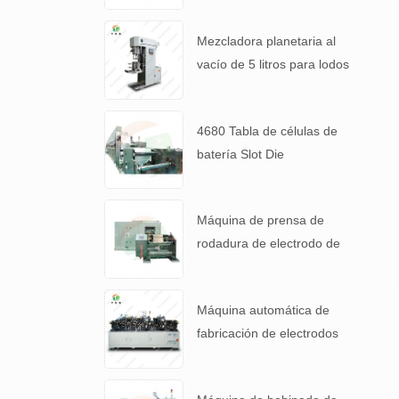
Mezcladora planetaria al
vacío de 5 litros para lodos
de baterías de alta
viscosidad.
4680 Tabla de células de
batería Slot Die
Revestimiento Máquina de
recubrimiento de
Máquina de prensa de
electrodos
rodadura de electrodo de
alta precisión para 4680
Tabla de batería
Máquina automática de
fabricación de electrodos
de cátodo de batería de
litio