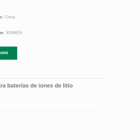
o:
China
ue:
XIAMEN
hora
a baterías de iones de litio