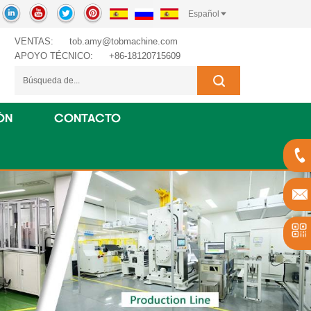
Español
VENTAS:
tob.amy@tobmachine.com
APOYO TÉCNICO:
+86-18120715609
ÓN
CONTACTO