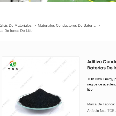
álisis De Materiales
>
Materiales Conductores De Batería
>
as De Iones De Litio
Aditivo Cond
Baterías De I
TOB New Energy pro
negros de acetileno
litio.
Marca De Fábrica:
Artículo No.:
TOB-A