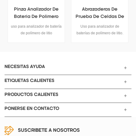
r De
Abrazaderas De
Pinza De Prueba De
mero
Prueba De Celdas De
Células De La Bolsa
a
Bolsa 3~5A
De Litio 6340-100 100
batería
Uso para analizador de
Este La abrazadera de prueb
o
baterías de polímero de litio.
de la batería se utiliza para e
analizador de baterías de liti
de polímero Probador.
NECESITAS AYUDA
ETIQUETAS CALIENTES
PRODUCTOS CALIENTES
PONERSE EN CONTACTO
SUSCRIBETE A NOSOTROS