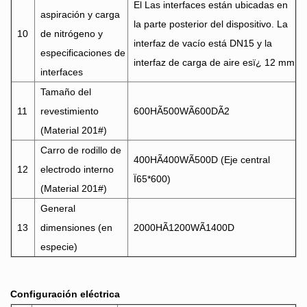
El Las interfaces están ubicadas en
aspiración y carga
la parte posterior del dispositivo. La
10
de nitrógeno y
interfaz de vacío está DN15 y la
especificaciones de
interfaz de carga de aire esï¿ 12 mm
interfaces
Tamaño del
11
revestimiento
600HÃ500WÃ600DÃ2
(Material 201#)
Carro de rodillo de
400HÃ400WÃ500D (Eje central
12
electrodo interno
Ï65*600)
(Material 201#)
General
13
dimensiones (en
2000HÃ1200WÃ1400D
especie)
Configuración eléctrica