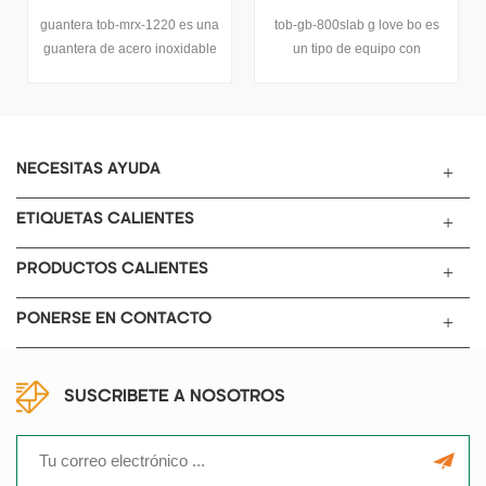
Batería
tob-gb-800slab g love bo es
cuatro estaciones, 1800
un tipo de equipo con
estaciones dobles a la
ambiente anhidro y
izquierda están conectadas a
anaeróbico .
1800 estaciones dobles a la
derecha a través del
compartimento en forma de t,
operación de un solo lado,
NECESITAS AYUDA
unidad de purificación de una
sola columna de gabinete
ETIQUETAS CALIENTES
independiente, control de plc y
operación de pantalla táctil,
PRODUCTOS CALIENTES
bomba de vacío, soporte
integrado en los lados
PONERSE EN CONTACTO
izquierdo y derecho, y una
caja cerrada está provista de
una superficie de operación
SUSCRIBETE A NOSOTROS
inclinada y una ventana frontal
de vidrio de seguridad
extraíble. bajo la condición
estándar, es decir, temperatura