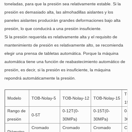
toneladas, para que la presión sea relativamente estable. Si la
presión es demasiado alta, las almohadillas aislantes y los
paneles aislantes producirán grandes deformaciones bajo alta
presión, lo que conducirá a una presión insuficiente.
Si la presión requerida es relativamente alta y el requisito de
mantenimiento de presión es relativamente alto, se recomienda
elegir una prensa de tabletas automática. Porque la máquina
automática tiene una función de reabastecimiento automático de
presión, es decir, si la presión es insuficiente, la máquina
repondrá automáticamente la presión.
TOB
Modelo
TOB-Nolay-5
TOB-Nolay-12
TOB-Nolay-15
15B
Rango de
0-12T(0-
0-15T(0-
0-1
0-5T
presión
30MPa)
30MPa)
30M
Cromado
Cromado
Cromado
Cro
Diámetro