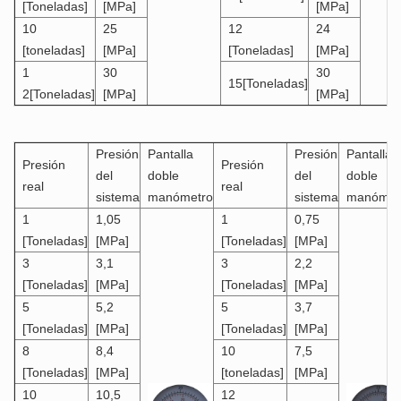
[Toneladas]
[MPa]
[MPa]
10
25
12
24
[toneladas]
[MPa]
[Toneladas]
[MPa]
1
30
30
15[Toneladas]
2[Toneladas]
[MPa]
[MPa]
Presión
Pantalla
Presión
Pantalla
Presión
Presión
del
doble
del
doble
real
real
sistema
manómetro
sistema
manómet
1
1,05
1
0,75
[Toneladas]
[MPa]
[Toneladas]
[MPa]
3
3,1
3
2,2
[Toneladas]
[MPa]
[Toneladas]
[MPa]
5
5,2
5
3,7
[Toneladas]
[MPa]
[Toneladas]
[MPa]
8
8,4
10
7,5
[Toneladas]
[MPa]
[toneladas]
[MPa]
10
10,5
12