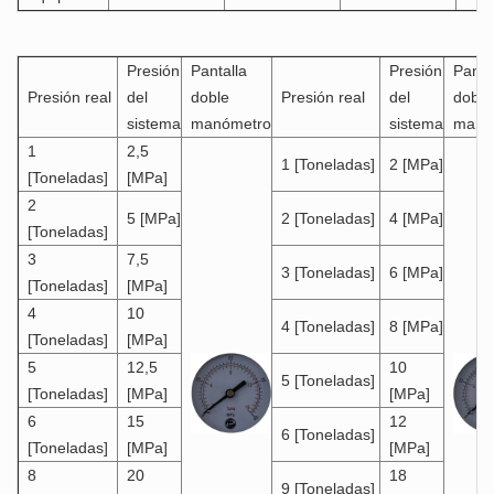
Presión
Pantalla
Presión
Panta
Presión real
del
doble
Presión real
del
doble
sistema
manómetro
sistema
manó
1
2,5
1 [Toneladas]
2 [MPa]
[Toneladas]
[MPa]
2
5 [MPa]
2 [Toneladas]
4 [MPa]
[Toneladas]
3
7,5
3 [Toneladas]
6 [MPa]
[Toneladas]
[
MPa]
4
10
4 [Toneladas]
8 [MPa]
[Toneladas]
[MPa]
5
12,5
10
5 [Toneladas]
[Toneladas]
[MPa]
[MPa]
6
15
12
6 [Toneladas]
[Toneladas]
[MPa]
[MPa]
8
20
18
9 [Toneladas]