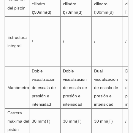
cilindro
cilindro
cilindro
cili
del pistón
Î¦50mm(d)
Î¦70mm(d)
Î¦80mm(d)
Î¦8
Estructura
/
/
/
/
integral
Doble
Doble
Dual
Dob
visualización
visualización
visualización
visu
Manómetro
de escala de
de escala de
de escala de
de 
presión e
presión e
presión e
pre
intensidad
intensidad
intensidad
inte
Carrera
máxima del
30 mm(T)
30 mm(T)
30 mm(T)
/
pistón