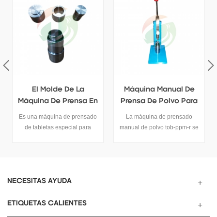
Máquina Manual De
Prensa Hidráulica
Prensa De Polvo Para
Compactadora De
La Fabricación De
Polvo
La máquina de prensado
El manual de la máquina de
Electrodos De Batería
manual de polvo tob-ppm-r se
prensa de polvo cosmético
utiliza para la preparación de
tob-pph-10t se utiliza para la
láminas de polvo químico,
preparación de láminas en
polvo de medicina y
polvo cosméticas, medicinales
cosméticos. Es un equipo
en polvo.
ideal para que el laboratorio
NECESITAS AYUDA
realice investigaciones
científicas en empresas,
ETIQUETAS CALIENTES
colegios y universidades.