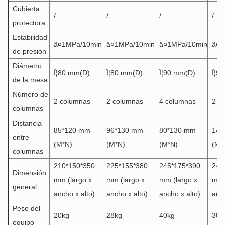
Cubierta
/
/
/
/
protectora
Estabilidad
â¤1MPa/10min
â¤1MPa/10min
â¤1MPa/10min
â¤1
de presión
Diámetro
Î¦80 mm(D)
Î¦80 mm(D)
Î¦90 mm(D)
Î¦9
de la mesa
Número de
2 columnas
2 columnas
4 columnas
2 c
columnas
Distancia
85*120 mm
96*130 mm
80*130 mm
140
entre
(M*N)
(M*N)
(M*N)
(M*
columnas
210*150*350
225*155*380
245*175*390
245
Dimensión
mm (largo x
mm (largo x
mm (largo x
mm 
general
ancho x alto)
ancho x alto)
ancho x alto)
anch
Peso del
20kg
28kg
40kg
38k
equipo