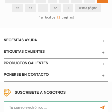
plataforma giratoria gira, los
productos químicos, industria
66
67
...
72
última página
tanques giran alrededor del eje
ligera, medicina, belleza,
de la plataforma giratoria y giran
protección del medio ambiente y
[ un total de
72
paginas]
alrededor de su propio eje para
otros departamentos.
realizar un movimiento
planetario.
NECESITAS AYUDA
ETIQUETAS CALIENTES
PRODUCTOS CALIENTES
PONERSE EN CONTACTO
SUSCRIBETE A NOSOTROS