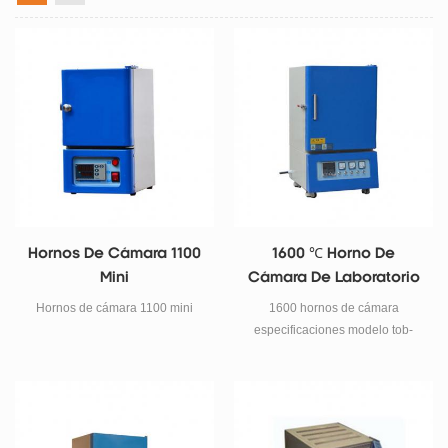
Hornos De Cámara 1100
1600 ℃ Horno De
Mini
Cámara De Laboratorio
De Alta Temperatura
Hornos de cámara 1100 mini
1600 hornos de cámara
especificaciones modelo tob-
dsp-kf1600-i tob-dsp-kf1600-ii
tob-dsp-kf1600-iii tob-dsp-
kf1600-iv tob-dsp-kf1600-vi tob-
dsp-kf1600-vi tob-dsp-kf1600-vii
poder 3 kw 5kw 7kw 9kw 12kw