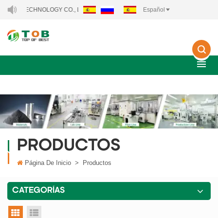
Y TECHNOLOGY CO., LTD..
Español
PRODUCTOS
Página De Inicio
>
Productos
CATEGORÍAS
vista en cuadrícula
vista de la lista