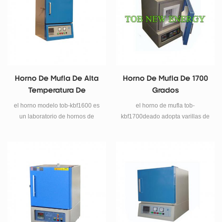
21kw 65kw tamaño del tubo del
horno (mm) 160x150x150
200x200x200 300x200x200
300x250x250 400x300x300
500x400x400 1200x600x600
dimensión 510x490x780
560x550x850 560x630x850
Horno De Mufla De Alta
Horno De Mufla De 1700
610x630x930 660x730x1340
Temperatura De
Grados
910x900x1500
Laboratorio 1600c
1670x1180x1500 tensión de
el horno modelo tob-kbf1600 es
el horno de mufla tob-
alimentación 220v 380v número
un laboratorio de hornos de
kbf1700deado adopta varillas de
de fase fase única tres fases
mufla de alta temperatura con
molibdeno de silicio tipo 1800
elemento de calefacción Varilla
1800 varillas de molibdeno de
como elemento calefactor,
de molibdeno de silicio tipo
silicio como elemento calefactor,
utilizando una estructura de
1700 modo de control de
utilizando una estructura de
carcasa doble y un sistema de
temperatura Control de
doble carcasa y un sistema de
control de temperatura de 40
temperatura temperature .yudian
control de temperatura de 40
programas, disparador de
30 secciones solo pueden usar
programas, gatillo de cambio de
cambio de fase eléctrico, control
la regulación de temperatura
fase eléctrico, control de
de tiristores, cámara del horno
pid. 二 .fp93 control de
tiristores, cámara del horno con
con material de fibra de alúmina