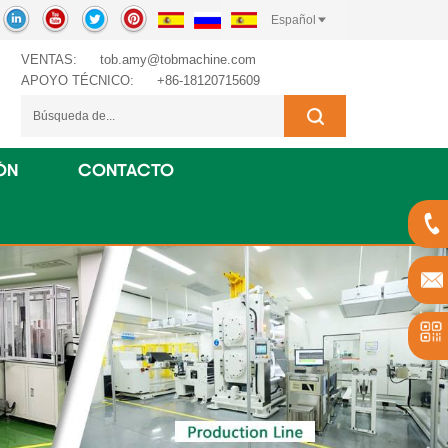
Español
VENTAS:
tob.amy@tobmachine.com
APOYO TÉCNICO:
+86-18120715609
ÓN
CONTACTO