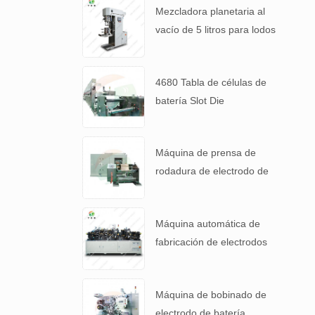
Mezcladora planetaria al
vacío de 5 litros para lodos
de baterías de alta
viscosidad.
4680 Tabla de células de
batería Slot Die
Revestimiento Máquina de
recubrimiento de
Máquina de prensa de
electrodos
rodadura de electrodo de
alta precisión para 4680
Tabla de batería
Máquina automática de
fabricación de electrodos
de cátodo de batería de
litio
Máquina de bobinado de
electrodo de batería