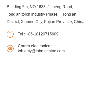
Building 5th, NO.1633, Jicheng Road,
Tong'an torch Industry Phase II, Tong'an
District, Xiamen City, Fujian Province, China
Tel :
+86-18120715609
Correo electrónico :
tob.amy@tobmachine.com