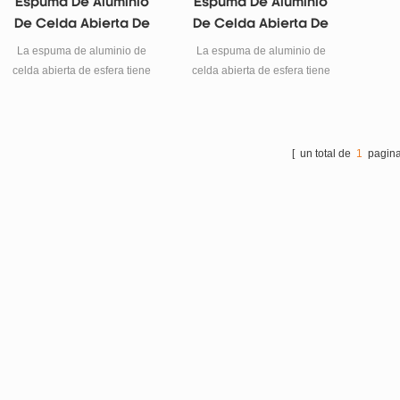
Espuma De Aluminio
Espuma De Aluminio
De Celda Abierta De
De Celda Abierta De
Esfera De 10 Mm De
Esfera De 20 Mm De
La espuma de aluminio de
La espuma de aluminio de
Espesor
Espesor
celda abierta de esfera tiene
celda abierta de esfera tiene
las características de la
las características de la
espuma de aluminio de
espuma de aluminio de
celda abierta y de celda de
celda abierta y de celda de
cierre.
cierre.
[ un total de
1
pagina