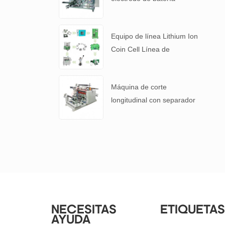
automática para 4680
Tabla de batería
Equipo de línea Lithium Ion
Coin Cell Línea de
laboratorio para batería I +
D
Máquina de corte
longitudinal con separador
de batería y película
laminada de aluminio con
batería de litio
NECESITAS
ETIQUETAS
AYUDA