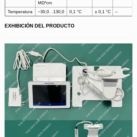
MΩ*cm
Temperatura
−30,0…130,0
0,1 °C
± 0,1 °C
–
EXHIBICIÓN DEL PRODUCTO