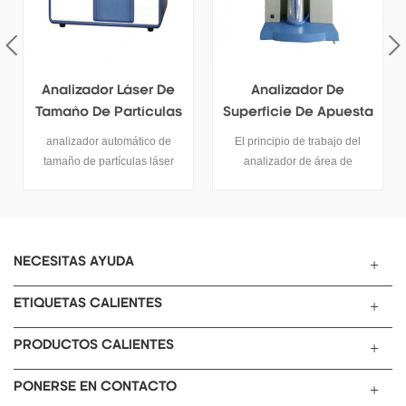
Analizador De
Medidor De
s
Superficie De Apuesta
Conductividad Con
Compensación De
El principio de trabajo del
este medidor de conductividad
Temperatura
analizador de área de
eléctrica tob-dds-307 puede
o
superficie de apuesta es el
probar la conductividad, tds,
.
método volumétrico estático
temperatura, selección de
de adsorción general
electrodos medidos con agua
internacional isotérmico, el
pura alta.
control automático de toda la
NECESITAS AYUDA
computadora, sin la necesidad
de monitoreo manual.
ETIQUETAS CALIENTES
PRODUCTOS CALIENTES
PONERSE EN CONTACTO