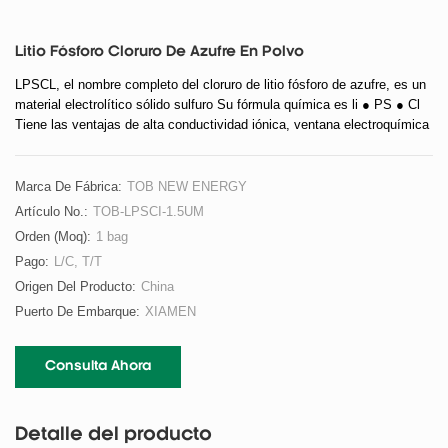
Litio Fósforo Cloruro De Azufre En Polvo
LPSCL, el nombre completo del cloruro de litio fósforo de azufre, es un
material electrolítico sólido sulfuro Su fórmula química es li ● PS ● Cl
Tiene las ventajas de alta conductividad iónica, ventana electroquímica
ancha, buenas propiedades mecánicas, etc Se considera uno de los
materiales electrolíticos ideales para la próxima generación de baterías
de litio de estado sólido.
Marca De Fábrica:
TOB NEW ENERGY
Artículo No.:
TOB-LPSCI-1.5UM
Orden (moq):
1 bag
Pago:
L/C, T/T
Origen Del Producto:
China
Puerto De Embarque:
XIAMEN
Consulta Ahora
Detalle del producto