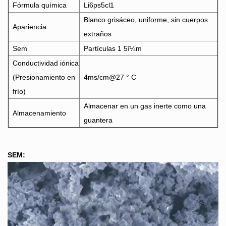
Fórmula química
Li6ps5cl1
Blanco grisáceo, uniforme, sin cuerpos
Apariencia
extraños
Sem
Partículas 1 5î¼m
Conductividad iónica
(Presionamiento en
4ms/cm@27 ° C
frío)
Almacenar en un gas inerte como una
Almacenamiento
guantera
SEM: