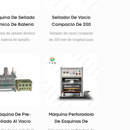
uina De Sellado
Sellador De Vacío
mico De Batería
Compacto De 200
Tamaño Pequeño
Mm De Longitud Para
na de sellado térmico
Sellador de vacío compacto
ara Guantera
Sellado Previo Al
 batería de tamaño
de 200 mm de longitud para
Vacío
ueño para guantera
sellado previo al vacío
quina De Pre-
Máquina Perforadora
llado Al Vacío
De Esquinas De
Celdas Para Bolsas