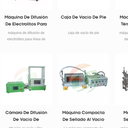
Máquina De Difusión
Caja De Vacío De Pie
Máq
De Electrolitos Para
Tér
Línea De Producción
De 
máquina de difusión de
caja de vacío de pie
máqui
De Baterías De
P
electrolitos para línea de
de
Polímeros
producción de baterías de
peq
polímeros
Cámara De Difusión
Máquina Compacta
Má
De Vacío De
De Sellado Al Vacío
Se
Electrolito De Batería
350 * 200 Para