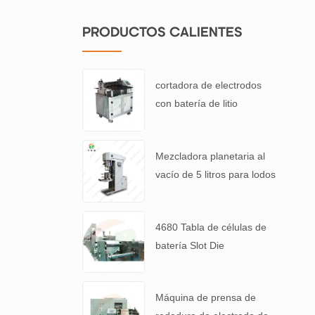
PRODUCTOS CALIENTES
cortadora de electrodos
con batería de litio
Mezcladora planetaria al
vacío de 5 litros para lodos
de baterías de alta
viscosidad.
4680 Tabla de células de
batería Slot Die
Revestimiento Máquina de
recubrimiento de
Máquina de prensa de
electrodos