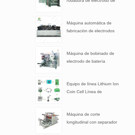
rodadura de electrodo de
alta precisión para 4680
Tabla de batería
Máquina automática de
fabricación de electrodos
de cátodo de batería de
litio
Máquina de bobinado de
electrodo de batería
automática para 4680
Tabla de batería
Equipo de línea Lithium Ion
Coin Cell Línea de
laboratorio para batería I +
D
Máquina de corte
longitudinal con separador
de batería y película