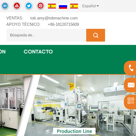
Español
VENTAS:
tob.amy@tobmachine.com
APOYO TÉCNICO:
+86-18120715609
ÓN
CONTACTO