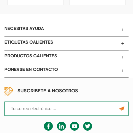
De Litio
bolsa es adecuada para la
apiladora completamente
batería de litio Cátodo / ánodo
automática. Es una
electrodo y separador tipo z
herramienta ideal para apilar
Apilamiento Proceso.
múltiples capas de positivo &
amp; electrodo negativo y
NECESITAS AYUDA
separador para celda de
bolsa.
ETIQUETAS CALIENTES
PRODUCTOS CALIENTES
PONERSE EN CONTACTO
SUSCRIBETE A NOSOTROS