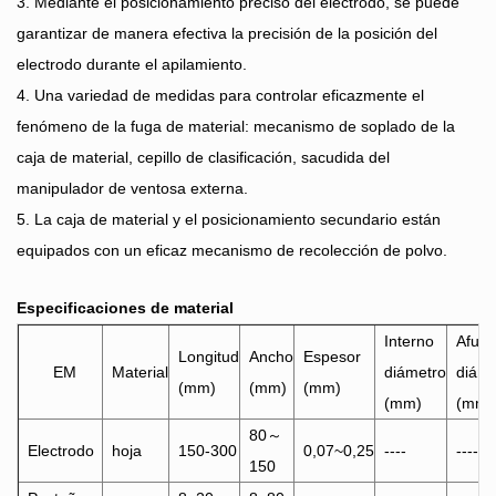
3. Mediante el posicionamiento preciso del electrodo, se puede
garantizar de manera efectiva la precisión de la posición del
electrodo durante el apilamiento.
4. Una variedad de medidas para controlar eficazmente el
fenómeno de la fuga de material: mecanismo de soplado de la
caja de material, cepillo de clasificación, sacudida del
manipulador de ventosa externa.
5. La caja de material y el posicionamiento secundario están
equipados con un eficaz mecanismo de recolección de polvo.
Especificaciones de material
Interno
Afuer
Longitud
Ancho
Espesor
EM
Material
diámetro
diáme
(mm)
(mm)
(mm)
(mm)
(mm)
80～
Electrodo
hoja
150-300
0,07~0,25
----
----
150