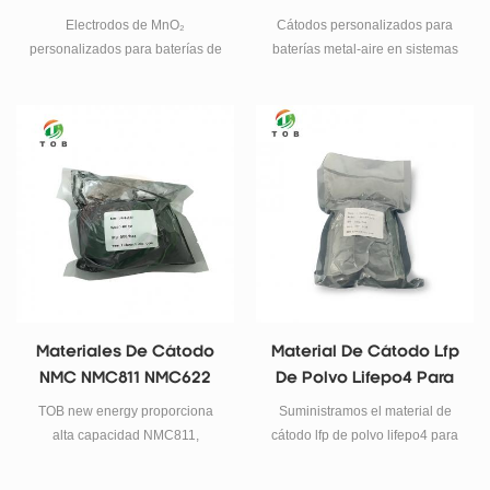
Manganeso
Baterías Metal-Aire |
Electrodos de MnO₂
Cátodos personalizados para
Cátodos De Aluminio,
personalizados para baterías de
baterías metal-aire en sistemas
Zinc Y Magnesio Para
zinc-manganeso e investigación
de aluminio-aire, zinc-aire y
electroquímica. Colector de
magnesio-aire. Diseño de
Baterías De Aire
malla de acero inoxidable, carga
electrodo multicapa con capas
controlada y alta capacidad de
de difusión de gas y catalizador
hasta 220 mAh/g.
para una eficiente reducción de
oxígeno.
Materiales De Cátodo
Material De Cátodo Lfp
NMC NMC811 NMC622
De Polvo Lifepo4 Para
NMC532 NMC111 Polvo
Batería De Litio
TOB new energy proporciona
Suministramos el material de
alta capacidad NMC811,
cátodo lfp de polvo lifepo4 para
NMC622, NMC532, NMC111
la batería de iones de litio.
polvo de óxido de cobalto de