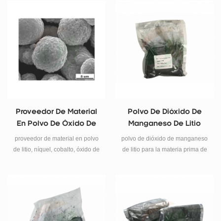
litio, níquel, manganeso como
materiales de cátodo de batería
de iones de litio.
Proveedor De Material
Polvo De Dióxido De
En Polvo De Óxido De
Manganeso De Litio
Aluminio, Níquel Y
Para La Venta
proveedor de material en polvo
polvo de dióxido de manganeso
Cobalto De Litio (nca)
de litio, níquel, cobalto, óxido de
de litio para la materia prima de
aluminio (nca).
la actividad del cátodo de la
batería de iones de litio