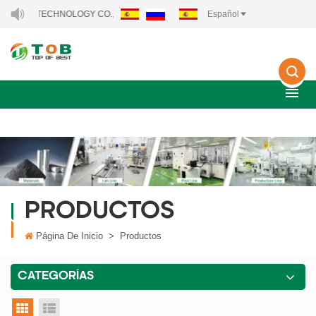
GY TECHNOLOGY CO., LTD..
Español
PRODUCTOS
Página De Inicio
>
Productos
CATEGORÍAS
vista en cuadrícula
vista de la lista