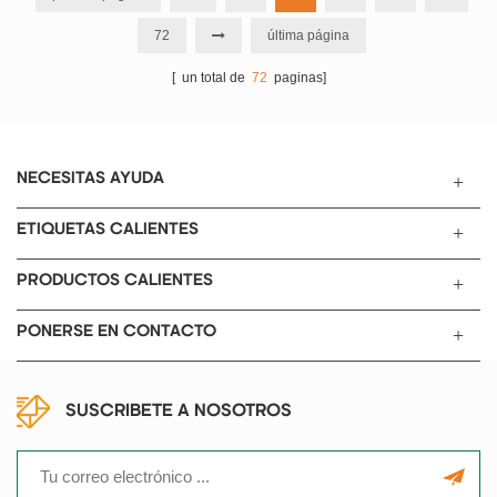
mAh / go más a 2 ~ 4,8 V y tiene
temperatura ultrabaja. Es
72
última página
un buen rendimiento de ciclo.
adecuado para todas las
baterías: celda de moneda,
[ un total de
72
paginas]
celda de bolsa, 18650, 26650,
21700, 4680, 6080, 60130,
60138, 66130, etc.
NECESITAS AYUDA
ETIQUETAS CALIENTES
PRODUCTOS CALIENTES
PONERSE EN CONTACTO
SUSCRIBETE A NOSOTROS