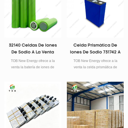
prismáticas y de bolsa, ajuste de
capacidad de 100 mAh a 5000
Ah y sistemas de baterías NCM,
LFP y de estado sólido.
32140 Celdas De Iones
Celda Prismática De
De Sodio A La Venta
Iones De Sodio 731742 A
La Venta
TOB New Energy ofrece a la
TOB New Energy ofrece a la
venta la batería de iones de
venta la celda prismática de
sodio 32140 de alto rendimiento
iones de sodio de alto
TOB-32140-C-Na .
rendimiento TOB-731742-Na-P.