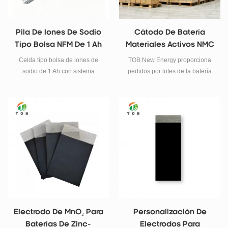
Pila De Iones De Sodio
Cátodo De Batería
Tipo Bolsa NFM De 1 Ah
Materiales Activos NMC
Para Investigación
LFP NCA LNMO Orden
Celda tipo bolsa de iones de
TOB New Energy proporciona
Por Lotes
sodio de 1 Ah con sistema
pedidos por lotes de la batería
NFM/Carbono Duro y proceso
de iones de litio, la batería de
de apilamiento. Sin relleno, lista
iones de sodio y los materiales
para investigación sobre
del cátodo del
electrolitos y su formación.
supercondensador, como NMC,
Respaldada por los 24 años de
LFP, NCA, LNMO, LMFP, Li-rich,
experiencia en ingeniería de
LMO, LCO, etc.
baterías de TOB NEW ENERGY
y sus líneas piloto propias.
Solicite un presupuesto.
Electrodo De MnO₂ Para
Personalización De
Baterías De Zinc-
Electrodos Para