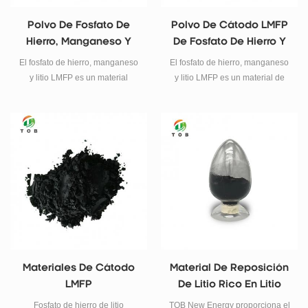
Polvo De Fosfato De
Polvo De Cátodo LMFP
Hierro, Manganeso Y
De Fosfato De Hierro Y
Litio
Manganeso De Litio
El fosfato de hierro, manganeso
El fosfato de hierro, manganeso
y litio LMFP es un material
y litio LMFP es un material de
catódico prometedor con
cátodo prometedor con
características combinadas de
características combinadas de
alta seguridad de LiFePO4 y alta
alta seguridad de LiFePO4 y la
densidad de energía de
alta densidad de energía de
LiMnPO4.
LiMnPO4.
Materiales De Cátodo
Material De Reposición
LMFP
De Litio Rico En Litio
LNO Y LFO Para Cátodo
Fosfato de hierro de litio
TOB New Energy proporciona el