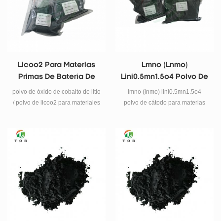
Licoo2 Para Materias
Lmno (lnmo)
Primas De Batería De
Lini0.5mn1.5o4 Polvo De
Iones De Litio
Cátodo
polvo de óxido de cobalto de litio
lmno (lnmo) lini0.5mn1.5o4
/ polvo de licoo2 para materiales
polvo de cátodo para materias
de cátodos de baterías de litio
primas de cátodo de batería de
litio