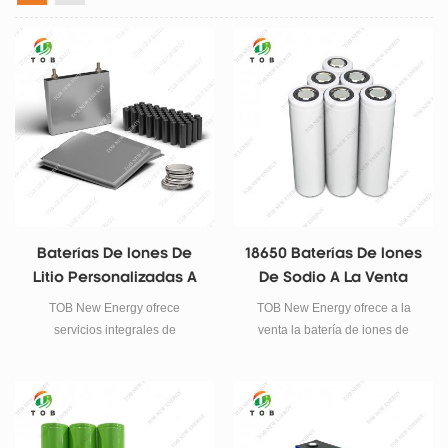
Baterías De Iones De
18650 Baterías De Iones
Litio Personalizadas A
De Sodio A La Venta
La Venta
TOB New Energy ofrece
TOB New Energy ofrece a la
servicios integrales de
venta la batería de iones de
personalización de baterías,
sodio 18650 de alto rendimiento
desde celdas de botón hasta
TOB-18650-C-Na .
paquetes de baterías ESS
industriales. Se especializa en
estructuras cilíndricas,